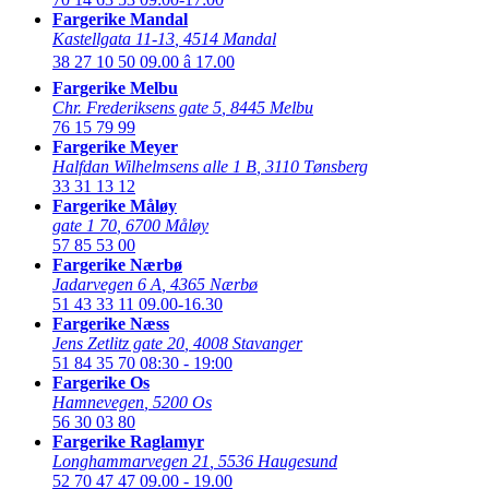
Fargerike Mandal
Kastellgata 11-13
,
4514 Mandal
38 27 10 50
09.00 â 17.00
Fargerike Melbu
Chr. Frederiksens gate 5
,
8445 Melbu
76 15 79 99
Fargerike Meyer
Halfdan Wilhelmsens alle 1 B
,
3110 Tønsberg
33 31 13 12
Fargerike Måløy
gate 1 70
,
6700 Måløy
57 85 53 00
Fargerike Nærbø
Jadarvegen 6 A
,
4365 Nærbø
51 43 33 11
09.00-16.30
Fargerike Næss
Jens Zetlitz gate 20
,
4008 Stavanger
51 84 35 70
08:30 - 19:00
Fargerike Os
Hamnevegen
,
5200 Os
56 30 03 80
Fargerike Raglamyr
Longhammarvegen 21
,
5536 Haugesund
52 70 47 47
09.00 - 19.00