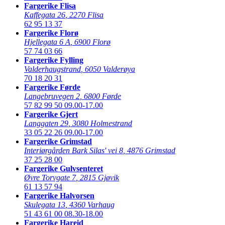
Fargerike Flisa
Kaffegata 26
,
2270 Flisa
62 95 13 37
Fargerike Florø
Hjellegata 6 A
,
6900 Florø
57 74 03 66
Fargerike Fylling
Valderhaugstrand
,
6050 Valderøya
70 18 20 31
Fargerike Førde
Langebruvegen 2
,
6800 Førde
57 82 99 50
09.00-17.00
Fargerike Gjert
Langgaten 29
,
3080 Holmestrand
33 05 22 26
09.00-17.00
Fargerike Grimstad
Interiørgården Bark Silas' vei 8
,
4876 Grimstad
37 25 28 00
Fargerike Gulvsenteret
Øvre Torvgate 7
,
2815 Gjøvik
61 13 57 94
Fargerike Halvorsen
Skulegata 13
,
4360 Varhaug
51 43 61 00
08.30-18.00
Fargerike Hareid