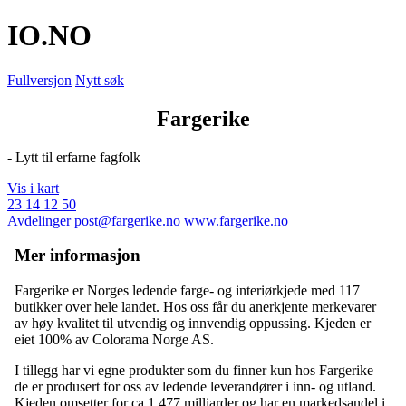
IO
.NO
Fullversjon
Nytt søk
Fargerike
- Lytt til erfarne fagfolk
Vis i kart
23 14 12 50
Avdelinger
post@fargerike.no
www.fargerike.no
Mer informasjon
Fargerike er Norges ledende farge- og interiørkjede med 117
butikker over hele landet. Hos oss får du anerkjente merkevarer
av høy kvalitet til utvendig og innvendig oppussing. Kjeden er
eiet 100% av Colorama Norge AS.
I tillegg har vi egne produkter som du finner kun hos Fargerike –
de er produsert for oss av ledende leverandører i inn- og utland.
Kjeden omsetter for ca 1,477 milliarder og har en markedsandel i