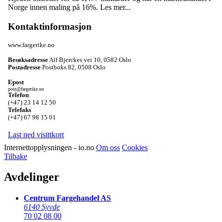
Norge innen maling på 16%.
Les mer...
Kontaktinformasjon
www.fargerike.no
Besøksadresse
Alf Bjerckes vei 10
,
0582 Oslo
Postadresse
Postboks 82
,
0508 Oslo
Epost
post@fargerike.no
Telefon
(+47) 23 14 12 50
Telefaks
(+47) 67 98 15 01
Last ned visittkort
Internettopplysningen - io.no
Om oss
Cookies
Tilbake
Avdelinger
Centrum Fargehandel AS
6140 Syvde
70 02 08 00