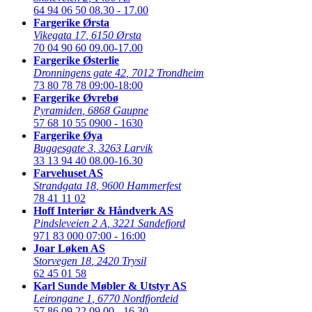
64 94 06 50
08.30 - 17.00
Fargerike Ørsta
Vikegata 17
,
6150 Ørsta
70 04 90 60
09.00-17.00
Fargerike Østerlie
Dronningens gate 42
,
7012 Trondheim
73 80 78 78
09:00-18:00
Fargerike Øvrebø
Pyramiden
,
6868 Gaupne
57 68 10 55
0900 - 1630
Fargerike Øya
Buggesgate 3
,
3263 Larvik
33 13 94 40
08.00-16.30
Farvehuset AS
Strandgata 18
,
9600 Hammerfest
78 41 11 02
Hoff Interiør & Håndverk AS
Pindsleveien 2 A
,
3221 Sandefjord
971 83 000
07:00 - 16:00
Joar Løken AS
Storvegen 18
,
2420 Trysil
62 45 01 58
Karl Sunde Møbler & Utstyr AS
Leirongane 1
,
6770 Nordfjordeid
57 86 09 22
09.00 - 16.30