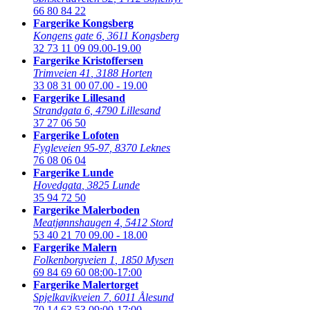
66 80 84 22
Fargerike Kongsberg
Kongens gate 6
,
3611 Kongsberg
32 73 11 09
09.00-19.00
Fargerike Kristoffersen
Trimveien 41
,
3188 Horten
33 08 31 00
07.00 - 19.00
Fargerike Lillesand
Strandgata 6
,
4790 Lillesand
37 27 06 50
Fargerike Lofoten
Fygleveien 95-97
,
8370 Leknes
76 08 06 04
Fargerike Lunde
Hovedgata
,
3825 Lunde
35 94 72 50
Fargerike Malerboden
Meatjønnshaugen 4
,
5412 Stord
53 40 21 70
09.00 - 18.00
Fargerike Malern
Folkenborgveien 1
,
1850 Mysen
69 84 69 60
08:00-17:00
Fargerike Malertorget
Spjelkavikveien 7
,
6011 Ålesund
70 14 63 53
09:00-17:00