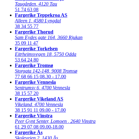
Taugården
,
4120 Tau
51 74 63 08
Fargerike Teppekroa AS
Alleen 1
,
4580 Lyngdal
38 34 55 77
Fargerike Thorud
Sam Eydes gate 164
,
3660 Rjukan
35 09 11 47
Fargerike Torkelsen
Eitrheimsvegen 18
,
5750 Odda
53 64 24 80
Fargerike Tromsø
Storgata 142-148
,
9008 Tromsø
77 68 66 15
08.30 - 17.00
Fargerike Vennesla
Sentrumsv 6
,
4700 Vennesla
38 15 57 20
Fargerike Vikeland AS
Vikeland
,
4700 Vennesla
38 15 91 11
09.00 - 17.00
Fargerike Vinstra
Peer Gynt Senter, Lomoen
,
2640 Vinstra
61 29 07 08
09.00-18.00
Fargerike Ås
Skoleveien 2
,
1430 Ås