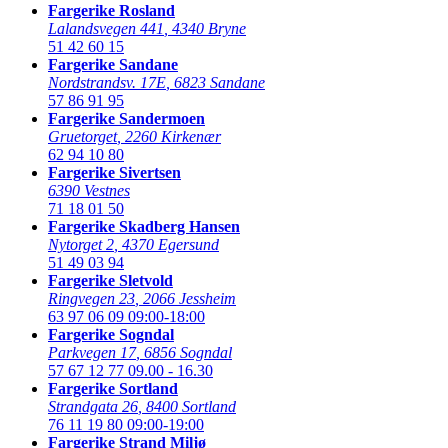
Fargerike Rosland
Lalandsvegen 441
,
4340 Bryne
51 42 60 15
Fargerike Sandane
Nordstrandsv. 17E
,
6823 Sandane
57 86 91 95
Fargerike Sandermoen
Gruetorget
,
2260 Kirkenær
62 94 10 80
Fargerike Sivertsen
6390 Vestnes
71 18 01 50
Fargerike Skadberg Hansen
Nytorget 2
,
4370 Egersund
51 49 03 94
Fargerike Sletvold
Ringvegen 23
,
2066 Jessheim
63 97 06 09
09:00-18:00
Fargerike Sogndal
Parkvegen 17
,
6856 Sogndal
57 67 12 77
09.00 - 16.30
Fargerike Sortland
Strandgata 26
,
8400 Sortland
76 11 19 80
09:00-19:00
Fargerike Strand Miljø