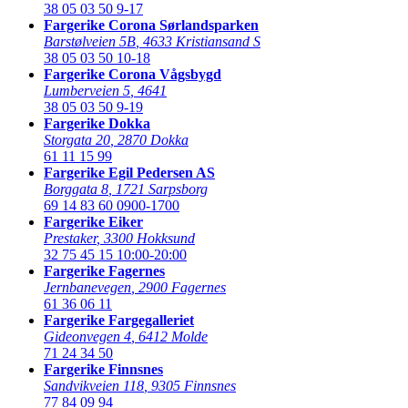
38 05 03 50
9-17
Fargerike Corona Sørlandsparken
Barstølveien 5B
,
4633 Kristiansand S
38 05 03 50
10-18
Fargerike Corona Vågsbygd
Lumberveien 5
,
4641
38 05 03 50
9-19
Fargerike Dokka
Storgata 20
,
2870 Dokka
61 11 15 99
Fargerike Egil Pedersen AS
Borggata 8
,
1721 Sarpsborg
69 14 83 60
0900-1700
Fargerike Eiker
Prestaker
,
3300 Hokksund
32 75 45 15
10:00-20:00
Fargerike Fagernes
Jernbanevegen
,
2900 Fagernes
61 36 06 11
Fargerike Fargegalleriet
Gideonvegen 4
,
6412 Molde
71 24 34 50
Fargerike Finnsnes
Sandvikveien 118
,
9305 Finnsnes
77 84 09 94