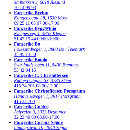
Smibakken 3
,
6018 Ålesund
70 14 99 93
Fargerike Bretun
Kongens gate 38
,
1530 Moss
69 25 11 08
07.30-17.00
Fargerike Bygg/Miljø
Kleppes veg 1
,
4352 Kleppe
51 42 19 44
09:00-19:00
Fargerike Bø
Folkestadvegen 1
,
3800 Bø i Telemark
35 95 13 50
Fargerike Bømlo
Svortlandsvegen 11
,
5430 Bremnes
53 42 04 15
Fargerike C. Christoffersen
Rødmyrsvingen 53
,
3735 Skien
415 34 701
08.00-17.00
Fargerike Christoffersen Porsgrunn
Håndverksvegen 1
,
3917 Porsgrunn
415 34 700
Fargerike Colibri
Åslyveien 9
,
3023 Drammen
32 23 49 00
08.00-17.00
Fargerike Corona Søgne
Linnegrøvan 19
,
4640 Søgne