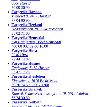
6060 Hareid
70 09 26 90
Fargerike Harstad
Tunneset 8
,
9407 Harstad
77 04 00 90
Fargerike Hegland
Heddalsvegen 28
,
3674 Notodden
35 02 71 00
Fargerike Hemsedal
Kaj Halbjørhus
,
3560 Hemsedal
400 60 002
09:00-16:00
Fargerike Hitra
7240 Hitra
72 44 14 89
Fargerike Husnes
Fagbygget
,
5460 Husnes
53 47 17 28
Fargerike Kjøstelsen
Floaveien 4
,
1610 Fredrikstad
69 36 74 50
0800 - 1700
Fargerike Knarvik
Knarvik Senter Kvernhusmyrane 19
,
5914 Isdalstø
56 34 30 80
Fargerike Kolbotn
Sønsterudveien 32
,
1412 Sofiemyr