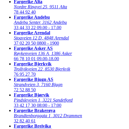
Fargerike Alta
Nordre Ringvei 25
,
9511 Alta
78 44 92 40
Fargerike Andebu
Andebu Senter
,
3162 Andebu
33 44 33 22
09.00 - 17.00
Fargerike Arendal
Stoaveien 12 D
,
4848 Arendal
37 02 20 50
0800 - 1900
Fargerike Asker AS
Røykenveien 136 A
,
1386 Asker
66 78 10 01
09.00-18.00
Fargerike Bjerkvik
Trollvikveien 22
,
8530 Bjerkvik
76 95 27 70
Fargerike Bjugn AS
Strandveien 3
,
7160 Bjugn
72 52 88 50
Fargerike Bjørvik
Pindsleveien 1
,
3221 Sandefjord
33 42 17 30
08:00 - 17:00
Fargerike Brakerøya
Brandtenborggata 1
,
3012 Drammen
32 82 40 61
Fargerike Breivika